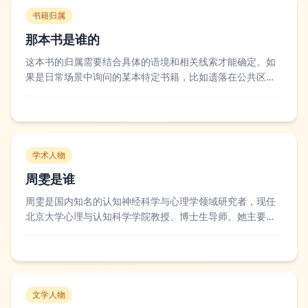
书籍归属
那本书是谁的
这本书的归属需要结合具体的语境和相关线索才能确定。如
果是日常场景中询问的某本特定书籍，比如遗落在公共区域
的书，通常可以通过查看书籍上的签名、藏书章，或是通过
失物招领渠道来确认主人，如果是借阅的书籍则可以联系图
书馆或出借方核实归属信息。不少文学作品或生活案例中，
书籍的归属往往承载着特殊的情感或故事，比...
学术人物
周雯是谁
周雯是国内知名的认知神经科学与心理学领域研究者，现任
北京大学心理与认知科学学院教授、博士生导师。她主要聚
焦于视觉认知、注意力与学习记忆的神经机制研究，曾主持
多项国家级科研项目，在国际顶级学术期刊发表过多篇高质
量论文，其研究成果有助于揭示人类大脑如何处理视觉信息
并完成复杂认知任务。学界对周雯的研究评价...
文学人物