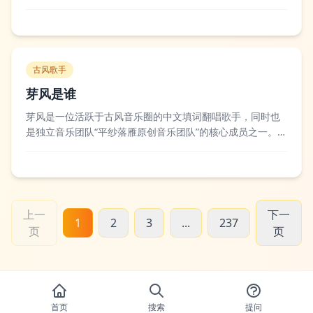
名的萧刚，比如部分地方的基层民警萧刚会参与社区治安帮
扶工作，还有高校的教师萧刚专注于工程材料领域的教学与
科研，企业里的萧刚则多负责项目运营或市场拓展，他们大
多仅在小范围圈内被熟知。社会各界对同名的...
古风歌手
芽风是谁
芽风是一位活跃于古风音乐圈的中文填词翻唱歌手，同时也
是独立音乐团队“平纱落雁原创音乐团队”的核心成员之一。她
擅长以温柔细腻的声线演绎国风曲目，代表作包括《故梦》
翻唱版、《小城谣》等作品，凭借清新自然的演唱风格收获
了大量古风音乐爱好者的喜爱，早期也常以填词创作的方式
参与原创古风音乐的制作，在圈内拥有不...
上一
下一
1
2
3
...
237
页
页
首页
搜索
提问