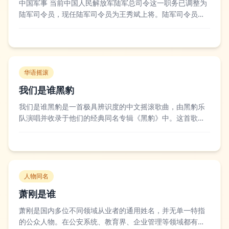
中国军事 当前中国人民解放军陆军总司令这一职务已调整为
陆军司令员，现任陆军司令员为王秀斌上将。陆军司令员作
为中国陆军的最高军事主官，负责统筹陆军的建设、训练、
战备等各项工作，直接隶属于中央军事委员会领导，其人选
由中共中央军委提名，全国人大常委会决定任命，近年来历
任司令员都有着丰富的基层作战和指挥历练...
华语摇滚
我们是谁黑豹
我们是谁黑豹是一首极具辨识度的中文摇滚歌曲，由黑豹乐
队演唱并收录于他们的经典同名专辑《黑豹》中。这首歌以
直白呐喊的歌词和充满力量的摇滚编曲成为黑豹乐队早期代
表作之一，歌词围绕着对自我身份的探寻展开，传递出迷茫
又执着的情绪，在90年代的内地摇滚圈引发了广泛共鸣，成
为了一代人的青春记忆。不少音乐评论人认...
人物同名
萧刚是谁
萧刚是国内多位不同领域从业者的通用姓名，并无单一特指
的公众人物。在公安系统、教育界、企业管理等领域都有同