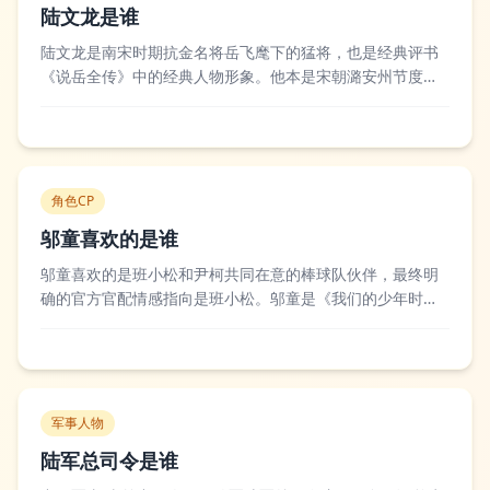
陆文龙是谁
陆文龙是南宋时期抗金名将岳飞麾下的猛将，也是经典评书
《说岳全传》中的经典人物形象。他本是宋朝潞安州节度使
陆登之子，金军攻破潞安州后父母殉国，被金兀术收为义
子，长大后在金国军中征战，曾单枪匹马杀得岳家军阵脚大
乱，后来得知自己的身世后倒戈相向，回归宋朝阵营。后世
文艺界对陆文龙的形象评价颇高，他兼具少年英...
角色CP
邬童喜欢的是谁
邬童喜欢的是班小松和尹柯共同在意的棒球队伙伴，最终明
确的官方官配情感指向是班小松。邬童是《我们的少年时
代》中的核心角色之一，他原本是转学生，凭借出色的棒球
天赋成为球队王牌投手，在和班小松、尹柯组队的过程中逐
渐放下戒备，从互相竞争到成为彼此信赖的队友，他对班小
松的在意远超普通朋友，会在对方遇到困难时第...
军事人物
陆军总司令是谁